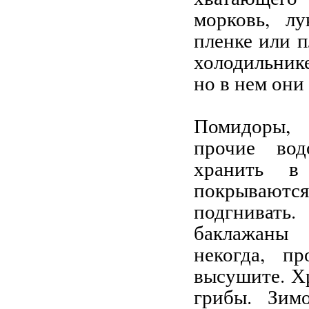
морковь, лу
пленке или п
холодильнике
но в нем они
Помидоры, 
прочие во
хранить в
покрываютс
подгниват
баклажаны 
некогда, п
высушите. Х
грибы. Зим