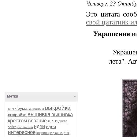
Четверг, 23 Октябр
Это цитата соо
свой цитатник и
Украшения и
Украше
лета". А
Метки
-
выкройка
бумага
волосы
ангел
вышивка
вышивка
выкройки
крестом
вязание
дети
диета
идеи
идея
зайка
игольница
интересное
кот
корзина
корзинка