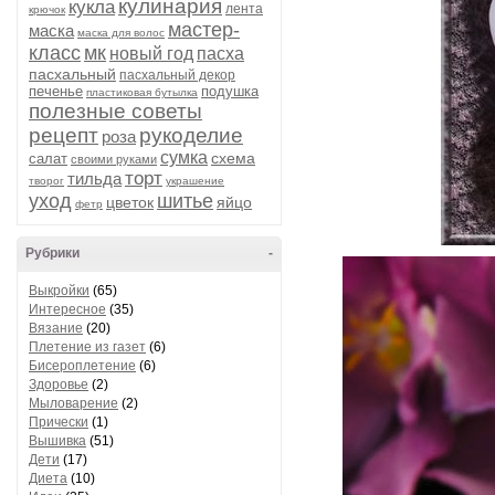
кулинария
кукла
лента
крючок
мастер-
маска
маска для волос
класс
мк
новый год
пасха
пасхальный
пасхальный декор
печенье
подушка
пластиковая бутылка
полезные советы
рецепт
рукоделие
роза
сумка
схема
салат
своими руками
торт
тильда
творог
украшение
уход
шитье
цветок
яйцо
фетр
Рубрики
-
Выкройки
(65)
Интересное
(35)
Вязание
(20)
Плетение из газет
(6)
Бисероплетение
(6)
Здоровье
(2)
Мыловарение
(2)
Прически
(1)
Вышивка
(51)
Дети
(17)
Диета
(10)