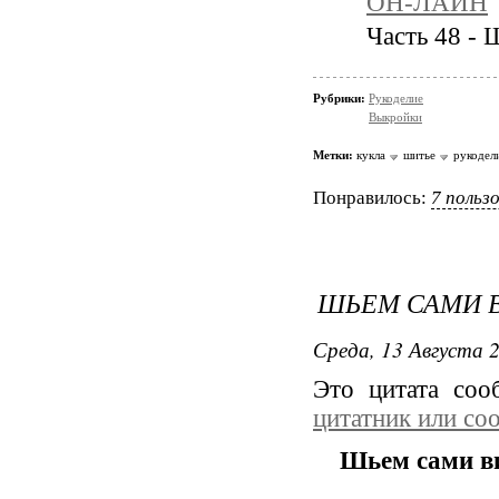
ОН-ЛАЙН
Часть 48 -
Рубрики:
Рукоделие
Выкройки
Метки:
кукла
шитье
рукодел
Понравилось:
7 польз
ШЬЕМ САМИ В
Среда, 13 Августа 2
Это цитата со
цитатник или со
Шьем сами ви