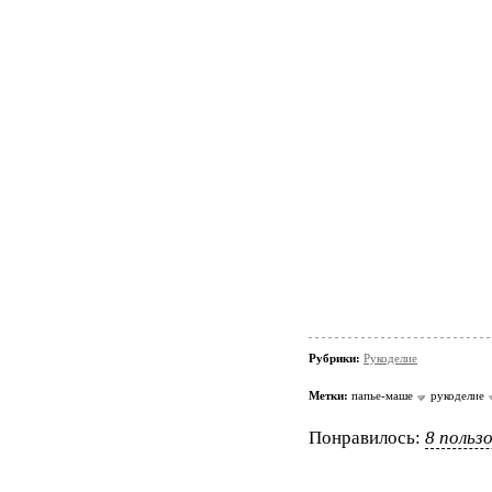
Рубрики:
Рукоделие
Метки:
папье-маше
рукоделие
Понравилось:
8 польз