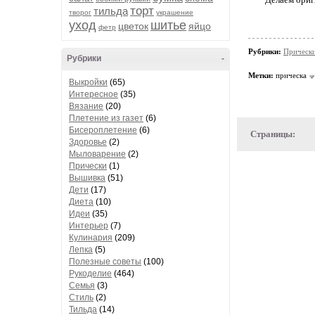
торт
тильда
творог
украшение
уход
шитье
цветок
яйцо
фетр
Рубрики:
Прическ
Рубрики
-
Метки:
прическа
Выкройки
(65)
Интересное
(35)
Вязание
(20)
Плетение из газет
(6)
Бисероплетение
(6)
Страницы:
Здоровье
(2)
Мыловарение
(2)
Прически
(1)
Вышивка
(51)
Дети
(17)
Диета
(10)
Идеи
(35)
Интерьер
(7)
Кулинария
(209)
Лепка
(5)
Полезные советы
(100)
Рукоделие
(464)
Семья
(3)
Стиль
(2)
Тильда
(14)