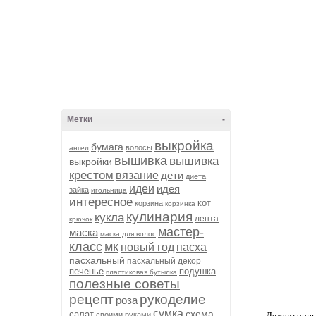
Метки
-
выкройка
бумага
волосы
ангел
вышивка
вышивка
выкройки
крестом
вязание
дети
диета
идеи
идея
зайка
игольница
интересное
кот
корзина
корзинка
кулинария
кукла
лента
крючок
мастер-
маска
маска для волос
класс
мк
новый год
пасха
пасхальный
пасхальный декор
печенье
подушка
пластиковая бутылка
полезные советы
рецепт
рукоделие
роза
сумка
схема
салат
своими руками
Делаем ориг