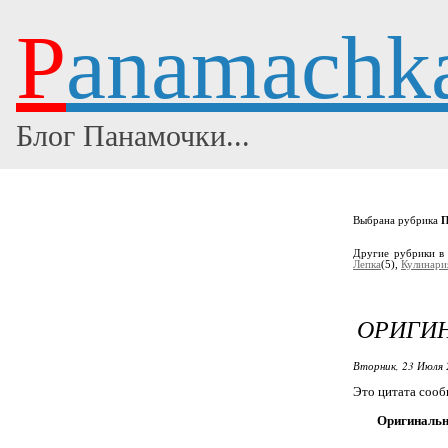
P
anamachk
Блог Панамочки...
Выбрана рубрика
П
Другие рубрики в
Лепка
(5),
Кулинари
ОРИГИН
Вторник, 23 Июля 
Это цитата соо
Оригинальн