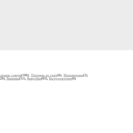
лезные советы
(100),
Плетение из газет
(6),
Мыловарение
(2),
(20),
Вышивка
(51),
Выкройки
(65),
Бисероплетение
(6)