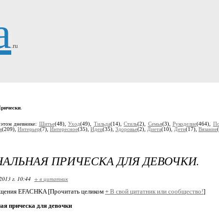
a
.ru
рически
.
 этом дневнике:
Шитье
(48),
Уход
(49),
Тильда
(14),
Стиль
(2),
Семья
(3),
Рукоделие
(464),
По
я
(209),
Интерьер
(7),
Интересное
(35),
Идеи
(35),
Здоровье
(2),
Диета
(10),
Дети
(17),
Вязание
АЛЬНАЯ ПРИЧЕСКА ДЛЯ ДЕВОЧКИ.
2013 г. 10:44
+ в цитатник
бщения EFACHKA [Прочитать целиком
+
В свой цитатник или сообщество!
]
ая прическа для девочки